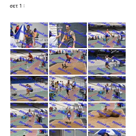
σετ 1 :