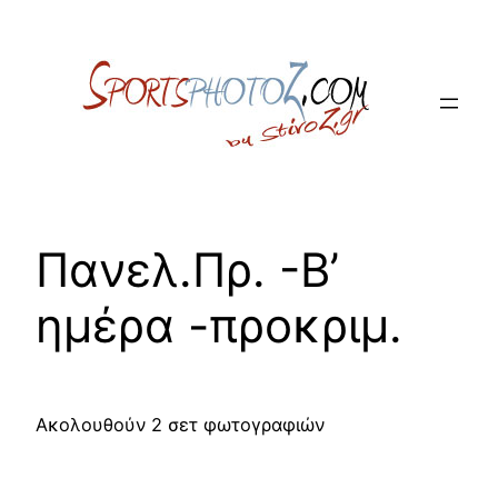
Skip
to
content
Πανελ.Πρ. -Β’
ημέρα -προκριμ.
Ακολουθούν 2 σετ φωτογραφιών