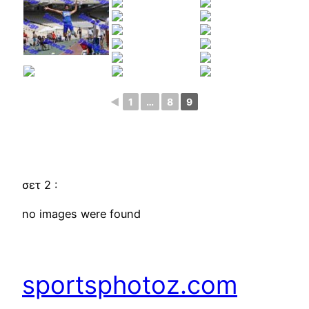
◄
1
…
8
9
σετ 2 :
no images were found
sportsphotoz.com