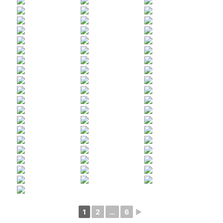
1
2
…
6
►