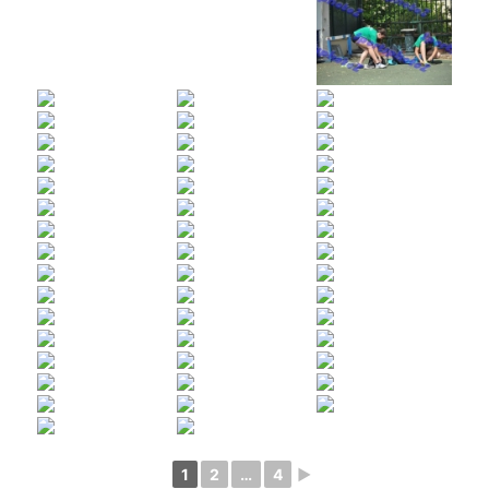
1
2
…
4
►