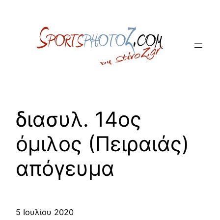
Skip
to
content
διασυλ. 14ος
όμιλος (Πειραιάς)
απόγευμα
5 Ιουλίου 2020