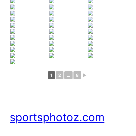
1
2
…
8
►
sportsphotoz.com