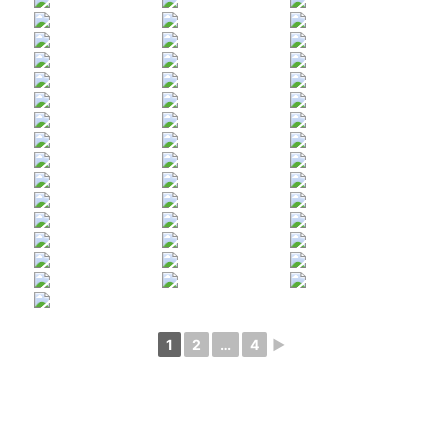
1
2
…
4
►