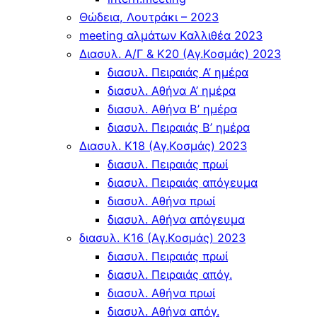
Θώδεια, Λουτράκι – 2023
meeting αλμάτων Καλλιθέα 2023
Διασυλ. Α/Γ & Κ20 (Αγ.Κοσμάς) 2023
διασυλ. Πειραιάς Α’ ημέρα
διασυλ. Αθήνα Α’ ημέρα
διασυλ. Αθήνα Β’ ημέρα
διασυλ. Πειραιάς Β’ ημέρα
Διασυλ. Κ18 (Αγ.Κοσμάς) 2023
διασυλ. Πειραιάς πρωί
διασυλ. Πειραιάς απόγευμα
διασυλ. Αθήνα πρωί
διασυλ. Αθήνα απόγευμα
διασυλ. Κ16 (Αγ.Κοσμάς) 2023
διασυλ. Πειραιάς πρωί
διασυλ. Πειραιάς απόγ.
διασυλ. Αθήνα πρωί
διασυλ. Αθήνα απόγ.