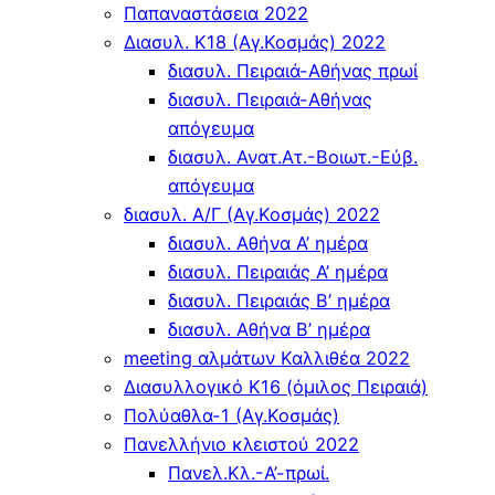
Παπαναστάσεια 2022
Διασυλ. Κ18 (Αγ.Κοσμάς) 2022
διασυλ. Πειραιά-Αθήνας πρωί
διασυλ. Πειραιά-Αθήνας
απόγευμα
διασυλ. Ανατ.Ατ.-Βοιωτ.-Εύβ.
απόγευμα
διασυλ. Α/Γ (Αγ.Κοσμάς) 2022
διασυλ. Αθήνα Α’ ημέρα
διασυλ. Πειραιάς Α’ ημέρα
διασυλ. Πειραιάς Β’ ημέρα
διασυλ. Αθήνα Β’ ημέρα
meeting αλμάτων Καλλιθέα 2022
Διασυλλογικό Κ16 (όμιλος Πειραιά)
Πολύαθλα-1 (Αγ.Κοσμάς)
Πανελλήνιο κλειστού 2022
Πανελ.Κλ.-Α’-πρωί.