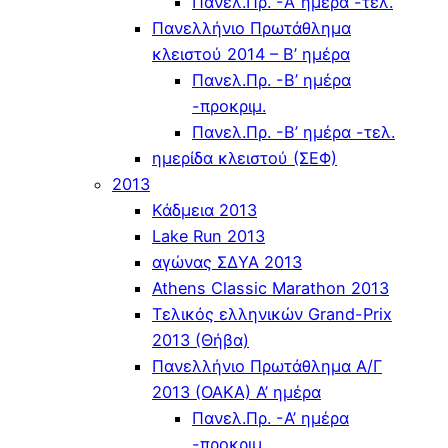
Πανελ.Πρ. -Α’ ημέρα -τελ.
Πανελλήνιο Πρωτάθλημα
κλειστού 2014 – Β’ ημέρα
Πανελ.Πρ. -Β’ ημέρα
-προκριμ.
Πανελ.Πρ. -Β’ ημέρα -τελ.
ημερίδα κλειστού (ΣΕΦ)
2013
Κάδμεια 2013
Lake Run 2013
αγώνας ΣΔΥΑ 2013
Athens Classic Marathon 2013
Τελικός ελληνικών Grand-Prix
2013 (Θήβα)
Πανελλήνιο Πρωτάθλημα Α/Γ
2013 (ΟΑΚΑ) Α’ ημέρα
Πανελ.Πρ. -Α’ ημέρα
-προκριμ.