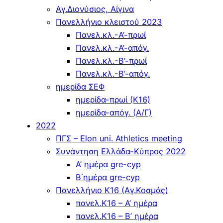
Αγ.Διονύσιος, Αίγινα
Πανελλήνιο κλειστού 2023
Πανελ.κλ.-Α’-πρωί
Πανελ.κλ.-Α’-απόγ.
Πανελ.κλ.-Β’-πρωί
Πανελ.κλ.-Β’-απόγ.
ημερίδα ΣΕΦ
ημερίδα-πρωί (Κ16)
ημερίδα-απόγ. (Α/Γ)
2022
ΠΓΣ – Elon uni. Athletics meeting
Συνάντηση Ελλάδα-Κύπρος 2022
A’ ημέρα gre-cyp
Β΄ημέρα gre-cyp
Πανελλήνιο Κ16 (Αγ.Κοσμάς)
πανελ.Κ16 – Α’ ημέρα
πανελ.Κ16 – Β’ ημέρα