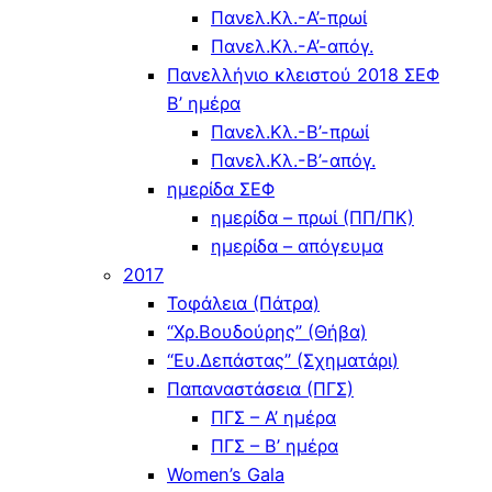
Πανελ.Κλ.-Α’-πρωί
Πανελ.Κλ.-Α’-απόγ.
Πανελλήνιο κλειστού 2018 ΣΕΦ
Β’ ημέρα
Πανελ.Κλ.-Β’-πρωί
Πανελ.Κλ.-Β’-απόγ.
ημερίδα ΣΕΦ
ημερίδα – πρωί (ΠΠ/ΠΚ)
ημερίδα – απόγευμα
2017
Τοφάλεια (Πάτρα)
“Χρ.Βουδούρης” (Θήβα)
“Ευ.Δεπάστας” (Σχηματάρι)
Παπαναστάσεια (ΠΓΣ)
ΠΓΣ – Α’ ημέρα
ΠΓΣ – Β’ ημέρα
Women’s Gala