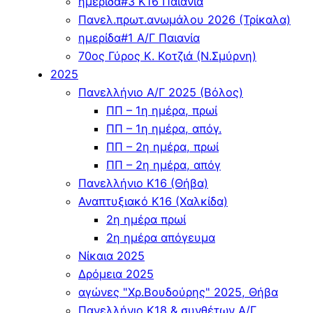
ημερίδα#3 Κ16 Παιανία
Πανελ.πρωτ.ανωμάλου 2026 (Τρίκαλα)
ημερίδα#1 Α/Γ Παιανία
70ος Γύρος Κ. Κοτζιά (Ν.Σμύρνη)
2025
Πανελλήνιο Α/Γ 2025 (Βόλος)
ΠΠ – 1η ημέρα, πρωί
ΠΠ – 1η ημέρα, απόγ.
ΠΠ – 2η ημέρα, πρωί
ΠΠ – 2η ημέρα, απόγ
Πανελλήνιο Κ16 (Θήβα)
Αναπτυξιακό Κ16 (Χαλκίδα)
2η ημέρα πρωί
2η ημέρα απόγευμα
Νίκαια 2025
Δρόμεια 2025
αγώνες "Χρ.Βουδούρης" 2025, Θήβα
Πανελλήνιο Κ18 & συνθέτων Α/Γ