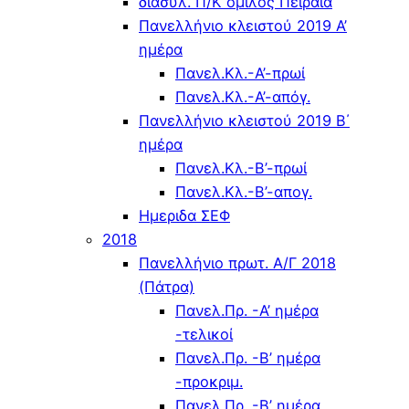
διασυλ. Π/Κ όμιλος Πειραιά
Πανελλήνιο κλειστού 2019 Α’
ημέρα
Πανελ.Κλ.-Α’-πρωί
Πανελ.Κλ.-Α’-απόγ.
Πανελλήνιο κλειστού 2019 Β΄
ημέρα
Πανελ.Κλ.-Β’-πρωί
Πανελ.Κλ.-Β’-απογ.
Ημεριδα ΣΕΦ
2018
Πανελλήνιο πρωτ. Α/Γ 2018
(Πάτρα)
Πανελ.Πρ. -Α’ ημέρα
-τελικοί
Πανελ.Πρ. -Β’ ημέρα
-προκριμ.
Πανελ.Πρ. -Β’ ημέρα