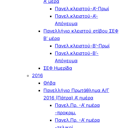
Α’ μέρα
Πανελ.κλειστού-Α’-Πρωί
Πανελ.κλειστού-Α’-
Απόγευμα
Πανελλήνιο κλειστού στίβου ΣΕΦ
Β’ μέρα
Πανελ.κλειστού-Β’-Πρωί
Πανελ.κλειστού-Β’-
Απόγευμα
ΣΕΦ Ημερίδα
2016
Θήβα
Πανελλήνιο Πρωτάθλημα Α/Γ
2016 (Πάτρα) Α’ ημέρα
Πανελ.Πρ. -Α’ ημέρα
-προκριμ.
Πανελ.Πρ. -Α’ ημέρα
-τελικοί