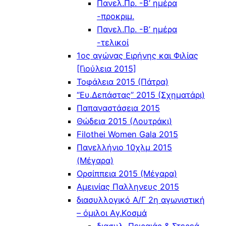
Πανελ.Πρ. -Β’ ημέρα
-προκριμ.
Πανελ.Πρ. -Β’ ημέρα
-τελικοί
1ος αγώνας Ειρήνης και Φιλίας
[Γιούλεια 2015]
Τοφάλεια 2015 (Πάτρα)
“Ευ.Δεπάστας” 2015 (Σχηματάρι)
Παπαναστάσεια 2015
Θώδεια 2015 (Λουτράκι)
Filothei Women Gala 2015
Πανελλήνιο 10χλμ 2015
(Μέγαρα)
Ορσίππεια 2015 (Μέγαρα)
Αμεινίας Παλληνευς 2015
διασυλλογικό Α/Γ 2η αγωνιστική
– όμιλοι Αγ.Κοσμά