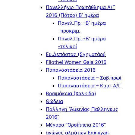
Πανελλήνιο Πρωτάθλημα Α/Γ
2016 (Πάτρα) Β’ ημέρα
Πανελ.Πρ. -Β’ ημέρα
-προκριμ.
Πανελ.Πρ. -Β’ ημέρα
-τελικοί
Ευ.Δεπάστας (Σχηματάρι)
Filothei Women Gala 2016
Παπαναστάσεια 2016
Παπαναστάσεια – Σαβ.πρωί
Παπαναστάσεια – Κυρ.: Α/Γ
Βραιμάκεια (Χαλκίδα)
Θώδεια
Παλλήνη “Αμεινίας Παλληνευς
2016”
Μέγαρα “Ορσίππεια 2016”
αγώνες αλμάτων Emmiyan