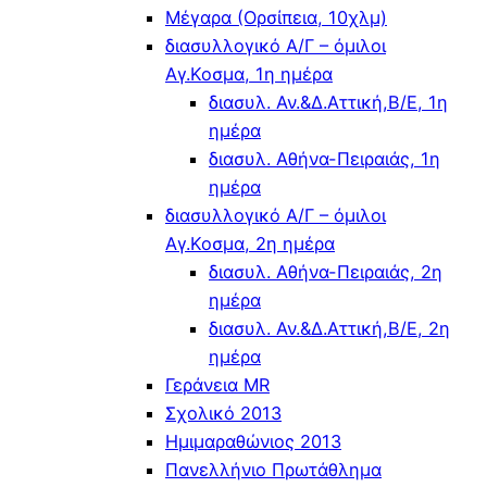
Μέγαρα (Ορσίπεια, 10χλμ)
διασυλλογικό Α/Γ – όμιλοι
Αγ.Κοσμα, 1η ημέρα
διασυλ. Αν.&Δ.Αττική,Β/Ε, 1η
ημέρα
διασυλ. Αθήνα-Πειραιάς, 1η
ημέρα
διασυλλογικό Α/Γ – όμιλοι
Αγ.Κοσμα, 2η ημέρα
διασυλ. Αθήνα-Πειραιάς, 2η
ημέρα
διασυλ. Αν.&Δ.Αττική,Β/Ε, 2η
ημέρα
Γεράνεια MR
Σχολικό 2013
Ημιμαραθώνιος 2013
Πανελλήνιο Πρωτάθλημα