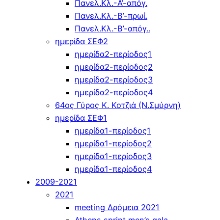
Πανελ.Κλ.-Α’-απόγ.
Πανελ.Κλ.-Β’-πρωί.
Πανελ.Κλ.-Β’-απόγ..
ημερίδα ΣΕΦ2
ημερίδα2-περίοδος1
ημερίδα2-περίοδος2
ημερίδα2-περίοδος3
ημερίδα2-περίοδος4
64ος Γύρος Κ. Κοτζιά (Ν.Σμύρνη)
ημερίδα ΣΕΦ1
ημερίδα1-περίοδος1
ημερίδα1-περίοδος2
ημερίδα1-περίοδος3
ημερίδα1-περίοδος4
2009-2021
2021
meeting Δρόμεια 2021