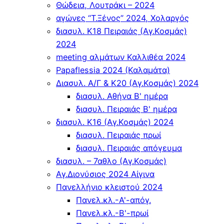
Θώδεια, Λουτράκι – 2024
αγώνες “Τ.Ξένος” 2024, Χολαργός
διασυλ. Κ18 Πειραιάς (Αγ.Κοσμάς)
2024
meeting αλμάτων Καλλιθέα 2024
Papaflessia 2024 (Καλαμάτα)
Διασυλ. Α/Γ & Κ20 (Αγ.Κοσμάς) 2024
διασυλ. Αθήνα Β' ημέρα
διασυλ. Πειραιάς Β' ημέρα
διασυλ. Κ16 (Αγ.Κοσμάς) 2024
διασυλ. Πειραιάς πρωί
διασυλ. Πειραιάς απόγευμα
διασυλ. – 7αθλο (Αγ.Κοσμάς)
Αγ.Διονύσιος 2024 Αίγινα
Πανελλήνιο κλειστού 2024
Πανελ.κλ.-Α'-απόγ.
Πανελ.κλ.-Β'-πρωί