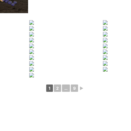
1
2
…
9
►