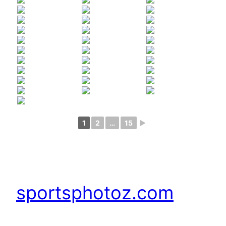
1
2
…
15
►
sportsphotoz.com